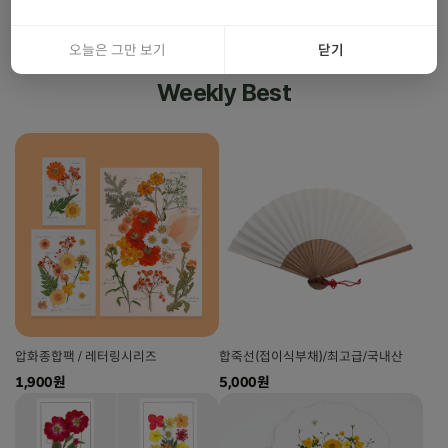
오늘은 그만 보기
닫기
Weekly Best
압화종합팩 / 레터링시리즈
합죽선(접이식부채)/최고급/국내산
1,900원
5,000원