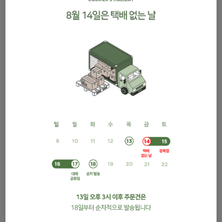
압화 머리끈/골드
젤 펄펜
1,000원
4,900원
진공 마감법 쿠션지
천일홍줄기/빨강
3,700원
4,500원