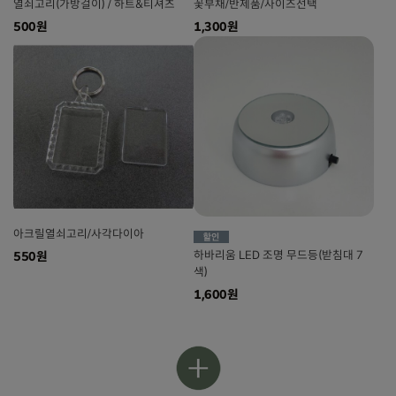
열쇠고리(가방걸이) / 하트&티셔츠
꽃부채/반제품/사이즈선택
500원
1,300원
아크릴열쇠고리/사각다이아
하바리움 LED 조명 무드등(받침대 7
550원
색)
1,600원