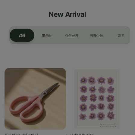
New Arrival
압화
보존화
레진공예
하바리움
DIY
압화 최신 상품 8개를 불러왔습니다.