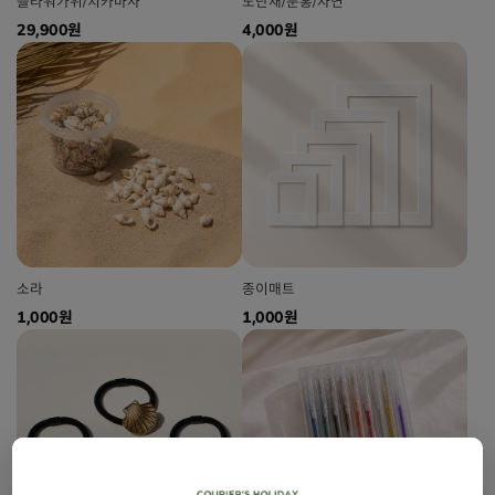
플라워가위/치카마사
노단새/분홍/자연
29,900원
4,000원
소라
종이매트
1,000원
1,000원