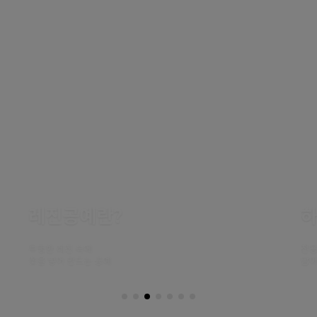
레진공예란?
투명한 레진 속에
전용
꽃을 넣어 만드는 공예
담아