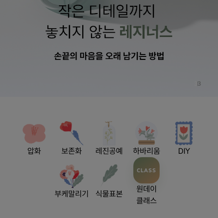
3
3
압화
보존화
레진공예
하바리움
DIY
CLASS
원데이
부케말리기
식물표본
클래스