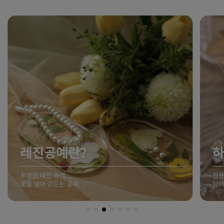
레진공예란?
투명한 레진 속에
전용
꽃을 넣어 만드는 공예
담아