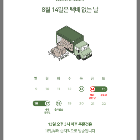
압화 머리끈/골드
젤 펄펜
1,000원
4,900원
진공 마감법 쿠션지
천일홍줄기/빨강
3,700원
4,500원