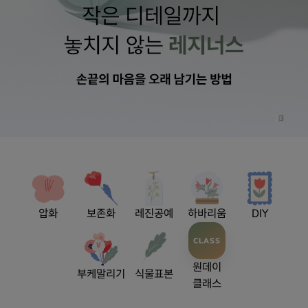
3
3
압화
보존화
레진공예
하바리움
DIY
CLASS
원데이
부케말리기
식물표본
클래스