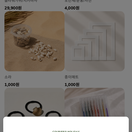
플라워가위/치카마사
노단새/분홍/자연
29,900원
4,000원
소라
종이매트
1,000원
1,000원