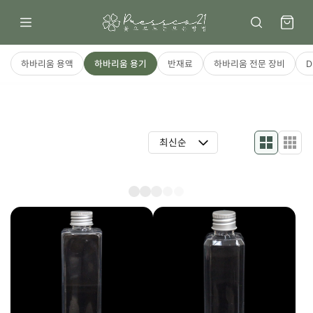
하바리움 용액
하바리움 용기
반재료
하바리움 전문 장비
D