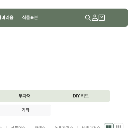
하바리움
식물표본
부자재
DIY 키트
기타