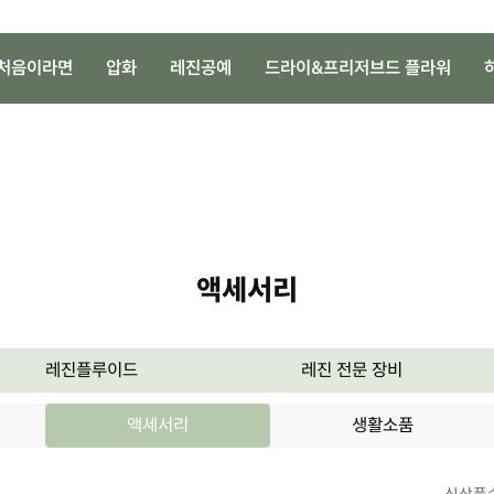
처음이라면
압화
레진공예
드라이&프리저브드 플라워
액세서리
레진플루이드
레진 전문 장비
액세서리
생활소품