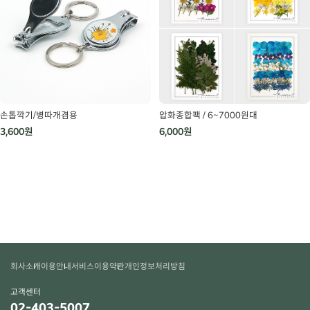
손톱깍기/병따개겸용
압화종합팩 / 6~7000원대
3,600원
6,000원
회사소개
이용안내
서비스이용약관
개인정보처리방침
고객센터
02-403-5007